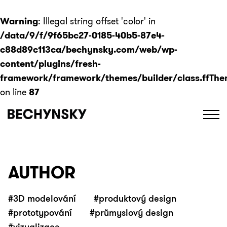
Warning
: Illegal string offset 'color' in
/data/9/f/9f65bc27-0185-40b5-87e4-
c88d89c113ca/bechynsky.com/web/wp-
content/plugins/fresh-
framework/framework/themes/builder/class.ffThe
on line
87
Toggl
navig
AUTHOR
#3D modelování
#produktový design
#prototypování
#průmyslový design